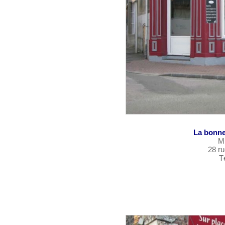
La bonne
M
28 r
T