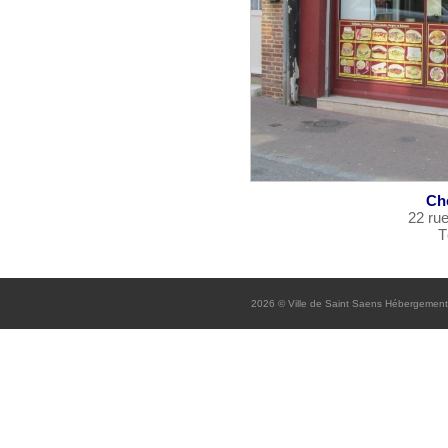
Ch
22 ru
Té
2026
© Ville de Saint Saens
Hébergement