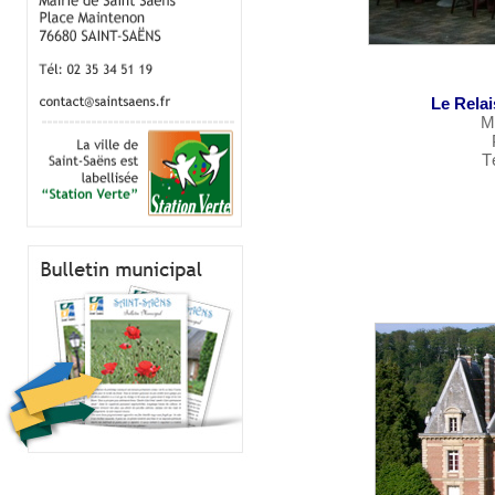
Le Rela
M
T