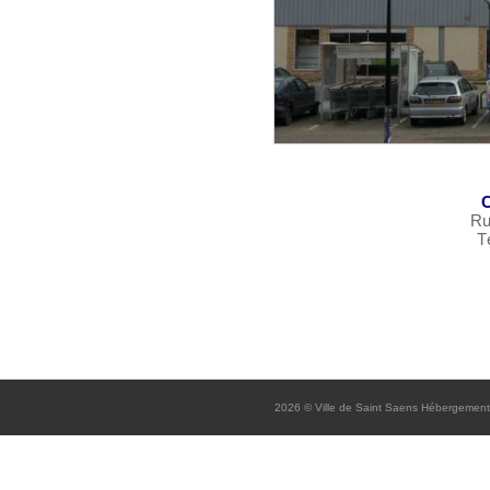
C
Ru
T
2026
© Ville de Saint Saens
Hébergement