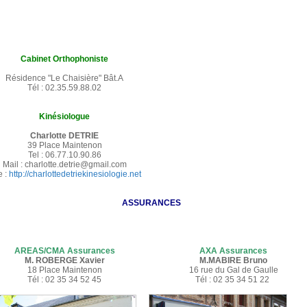
Cabinet Orthophoniste
Résidence "Le Chaisière" Bât.A
Tél : 02.35.59.88.02
Kinésiologue
Charlotte DETRIE
39 Place Maintenon
Tel : 06.77.10.90.86
Mail : charlotte.detrie@gmail.com
e :
http://charlottedetriekinesiologie.net
ASSURANCES
AREAS/CMA Assurances
AXA Assurances
M. ROBERGE Xavier
M.MABIRE Bruno
18 Place Maintenon
16 rue du Gal de Gaulle
Tél : 02 35 34 52 45
Tél : 02 35 34 51 22